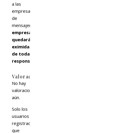
a las
empresas
de
mensajería,
nuestra
empresa
quedará
eximida
de toda
responsabilidad.
Valoraciones
No hay
valoraciones
aún.
Solo los
usuarios
registrados
que