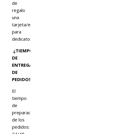
de
regalo
una
tarjeta/etiqueta
para
dedicatoria
¿TIEMPO
DE
ENTREGA
DE
PEDIDOS?
El
tiempo
de
preparación
de los
pedidos: