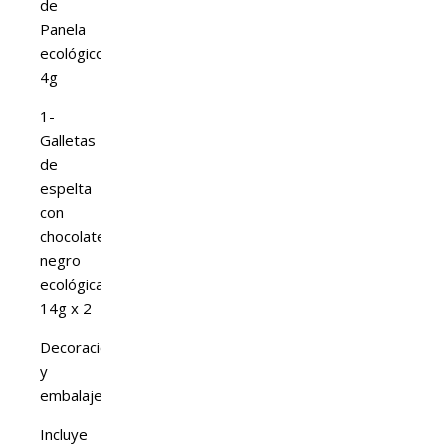
de
Panela
ecológico
4g
1-
Galletas
de
espelta
con
chocolate
negro
ecológicas
14g x 2
Decoración
y
embalaje
Incluye