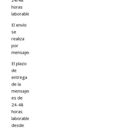
24/48
horas
laborables.
El envío
se
realiza
por
mensajería.
El plazo
de
entrega
de la
mensajería
es de
24-48
horas
laborables
desde