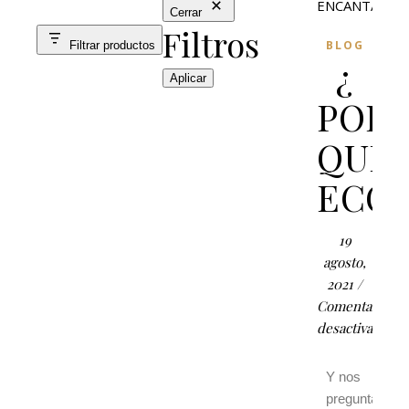
Cerrar
Filtros
BLOG
Filtrar productos
¿
Aplicar
POR
QUÉ
ECO?
19
agosto,
2021
/
Comentarios
desactivados
Y nos
preguntamos: