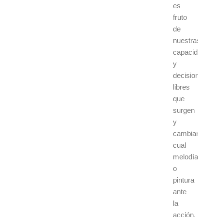
es
fruto
de
nuestras
capacidades
y
decisiones
libres
que
surgen
y
cambian
cual
melodía
o
pintura
ante
la
acción.