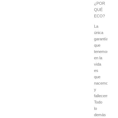
¿POR
QUÉ
ECO?
La
única
garantía
que
tenemos
en la
vida
es
que
nacemos
y
fallecemos.
Todo
lo
demás