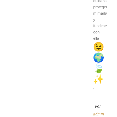
cuidarla,
protegerla,
mimarla…
y
fundirse
con
ella
.
Por
admin