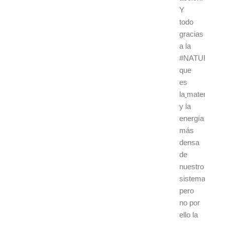
Y
todo
gracias
a la
#NATURALE
que
es
la
materia
y la
energía
más
densa
de
nuestro
sistema,
pero
no por
ello la