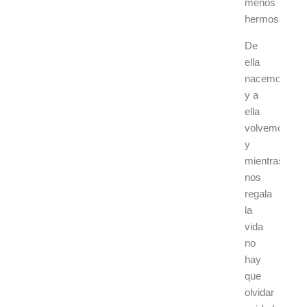
menos
hermosa.
De
ella
nacemos
y a
ella
volvemos
y
mientras
nos
regala
la
vida
no
hay
que
olvidar