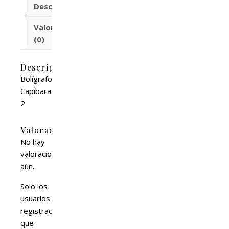
Descripción
Valoraciones
(0)
Descripción
Bolígrafo
Capibara
2
Valoraciones
No hay
valoraciones
aún.
Solo los
usuarios
registrados
que