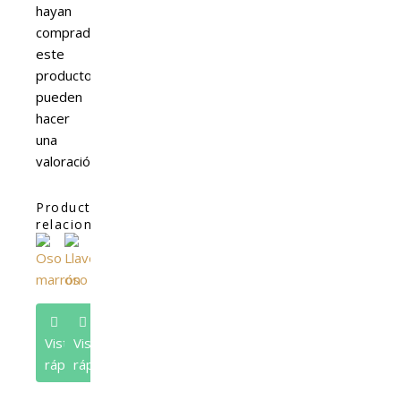
hayan
comprado
este
producto
pueden
hacer
una
valoración.
Productos
relacionados
Vista
Vista
rápida
rápida