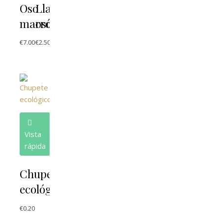
Oso
Llavero
marrón
oso
€
7.00
€
2.50
Vista
rápida
Chupete
ecológico
€
0.20