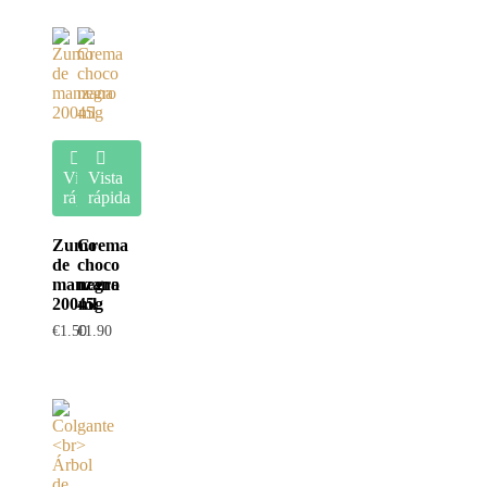
Vista
Vista
rápida
rápida
Zumo
Crema
de
choco
manzana
negro
200ml
45g
€
1.50
€
1.90