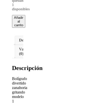
quedan
1
disponibles
Añadir
al
carrito
Descripción
Valoraciones
(0)
Descripción
Bolígrafo
divertido
zanahoria
gritando
modelo
1