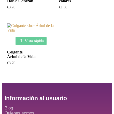
Doble Corazón
colores
€
3.70
€
1.50
Vista rápida
Colgante
Árbol de la Vida
€
3.70
Información al usuario
Blog
Quienes somos