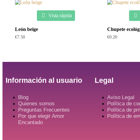
Vista rápida
León beige
Chupete ecológ
€
7.50
€
0.20
Información al usuario
Legal
Blog
Aviso Legal
Quienes somos
Política de co
Preguntas Frecuentes
Política de pr
Por que elegir Amor
Política de e
Encantado