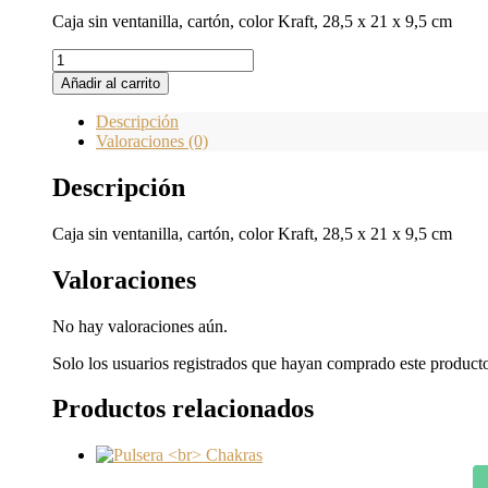
Caja sin ventanilla, cartón, color Kraft, 28,5 x 21 x 9,5 cm
Caja
sin
Añadir al carrito
ventanilla
28,5
Descripción
x
Valoraciones (0)
21
x
Descripción
9,5
cm
Caja sin ventanilla, cartón, color Kraft, 28,5 x 21 x 9,5 cm
cantidad
Valoraciones
No hay valoraciones aún.
Solo los usuarios registrados que hayan comprado este product
Productos relacionados