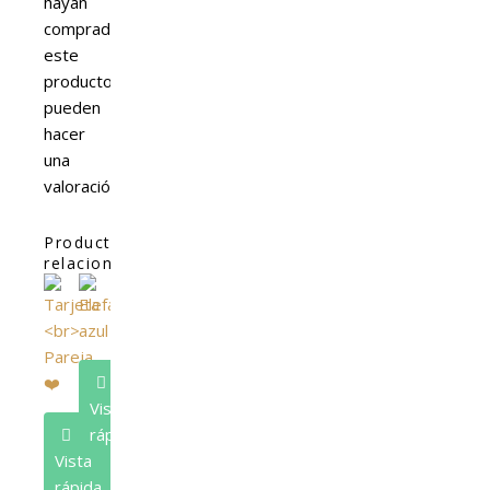
hayan
comprado
este
producto
pueden
hacer
una
valoración.
Productos
relacionados
Vista
rápida
Vista
rápida