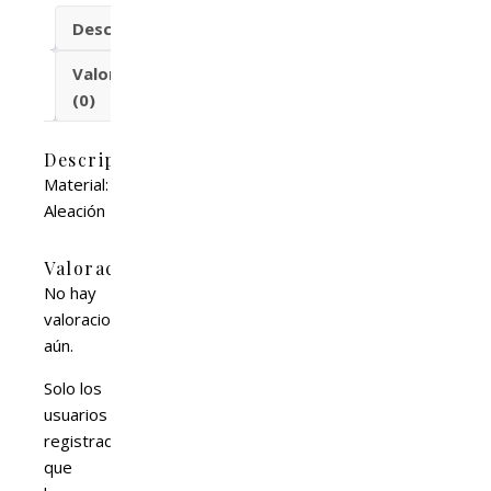
Descripción
Valoraciones
(0)
Descripción
Material:
Aleación
Valoraciones
No hay
valoraciones
aún.
Solo los
usuarios
registrados
que