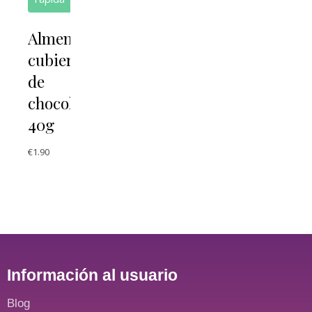
Almendras
cubiertas
de
chocolate
40g
€
1.90
Información al usuario
Blog