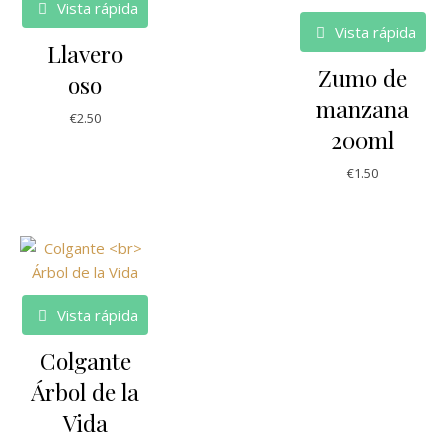
Vista rápida
Vista rápida
Llavero
Zumo de
oso
manzana
€
2.50
200ml
€
1.50
Vista rápida
Colgante
Árbol de la
Vida