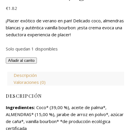
€
1.82
¡Placer exótico de verano en pan! Delicado coco, almendras
blancas y auténtica vainilla bourbon: ¡esta crema evoca una
seductora experiencia de placer!
Solo quedan 1 disponibles
Crema de Coco y Almendras 40g cantidad
Añadir al carrito
Descripción
Valoraciones (0)
DESCRIPCIÓN
Ingredientes:
Coco* (39,00 %), aceite de palma*,
ALMENDRAS* (15,00 %), jarabe de arroz en polvo*, azúcar
de caña*, vainilla bourbon* *de producción ecológica
certificada