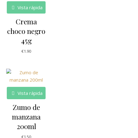
Vista rápida
Crema
choco negro
45g
€
1.90
Vista rápida
Zumo de
manzana
200ml
€
1.50