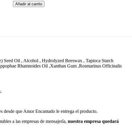
Crema
Añadir al carrito
de
manos
hidratante
de
espino
amarillo
Bio
50ml
cantidad
) Seed Oil , Alcohol , Hydrolyzed Beeswax , Tapioca Starch
 Hippophae Rhamnoides Oil ,Xanthan Gum ,Rosmarinus Officinalis
.
les desde que Amor Encantado le entrega el producto.
utables a las empresas de mensajería,
nuestra empresa quedará