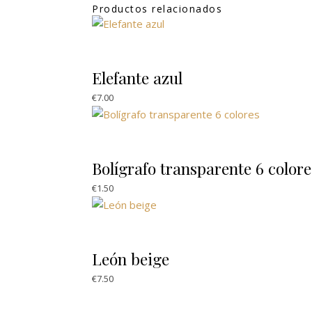
Productos relacionados
Elefante azul
€
7.00
Bolígrafo transparente 6 colore
€
1.50
León beige
€
7.50