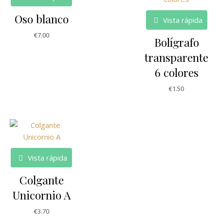
Oso blanco
Vista rápida
€
7.00
Bolígrafo
transparente
6 colores
€
1.50
Vista rápida
Colgante
Unicornio A
€
3.70