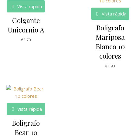
Vista rápida
Vista rápida
Colgante
Bolígrafo
Unicornio A
Mariposa
€
3.70
Blanca 10
colores
€
1.90
Vista rápida
Bolígrafo
Bear 10