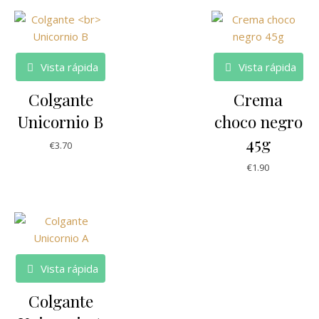
Vista rápida
Vista rápida
Colgante
Crema
Unicornio B
choco negro
45g
€
3.70
€
1.90
Vista rápida
Colgante