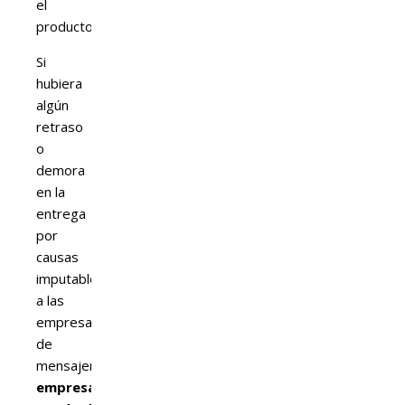
el
producto.
Si
hubiera
algún
retraso
o
demora
en la
entrega
por
causas
imputables
a las
empresas
de
mensajería,
nuestra
empresa