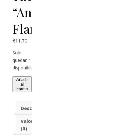
“Amor
Flamingo”
€
11.70
Solo
quedan 1
disponibles
Añadir
al
carrito
Descripción
Valoraciones
(0)