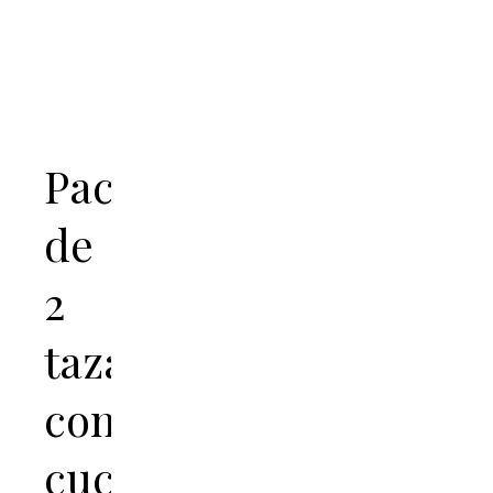
Pack
de
2
tazas
con
cucharas