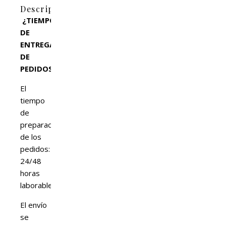
Descripción
¿TIEMPO
DE
ENTREGA
DE
PEDIDOS?
El
tiempo
de
preparación
de los
pedidos:
24/48
horas
laborables.
El envío
se