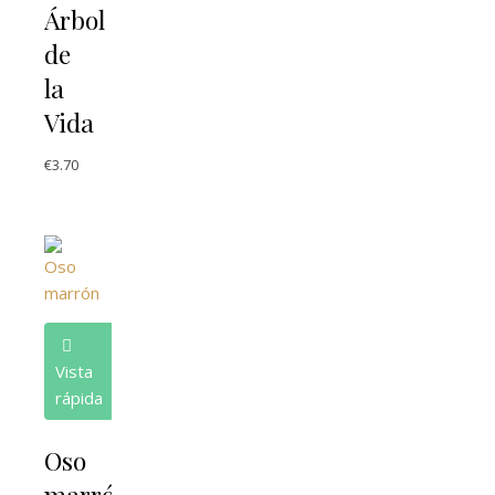
Árbol
de
la
Vida
€
3.70
Vista
rápida
Oso
marrón