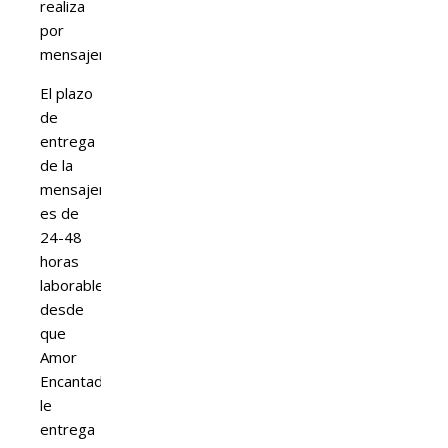
realiza
por
mensajería.
El plazo
de
entrega
de la
mensajería
es de
24-48
horas
laborables
desde
que
Amor
Encantado
le
entrega