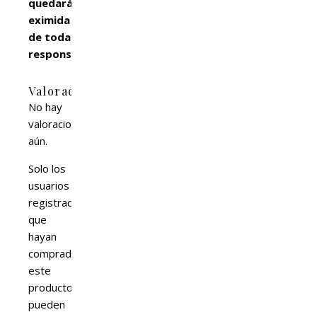
quedará
eximida
de toda
responsabilidad.
Valoraciones
No hay
valoraciones
aún.
Solo los
usuarios
registrados
que
hayan
comprado
este
producto
pueden