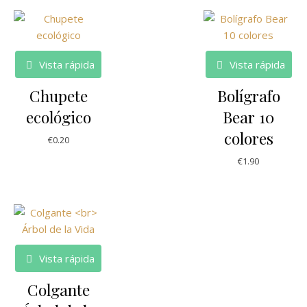
Vista rápida
Vista rápida
Chupete
Bolígrafo
ecológico
Bear 10
colores
€
0.20
€
1.90
Vista rápida
Colgante