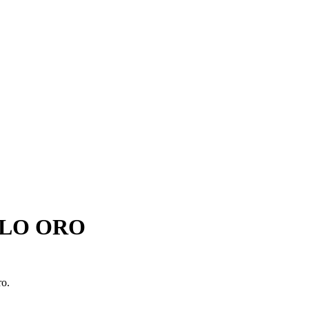
ALO ORO
ro.