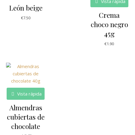
Vista rápida
León beige
Crema
€
7.50
choco negro
45g
€
1.90
Vista rápida
Almendras
cubiertas de
chocolate