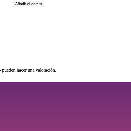
Topper
Añadir al carrito
Felicidades
3
Capas
15
x
6
cm
cantidad
o pueden hacer una valoración.