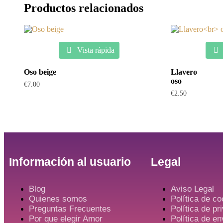
Productos relacionados
Vista rápida
Oso beige
Llavero
oso
€
7.00
€
2.50
Información al usuario
Legal
Blog
Aviso Legal
Quienes somos
Política de co
Preguntas Frecuentes
Política de pr
Por que elegir Amor
Política de e