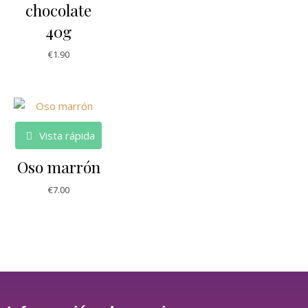
chocolate
40g
€
1.90
Vista rápida
Oso marrón
€
7.00