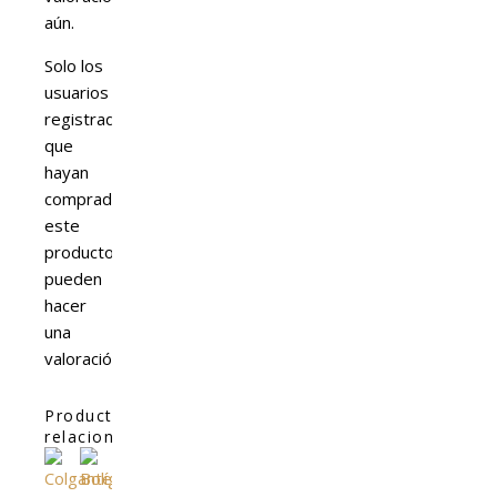
aún.
Solo los
usuarios
registrados
que
hayan
comprado
este
producto
pueden
hacer
una
valoración.
Productos
relacionados