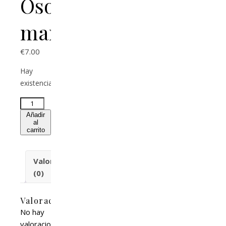
Oso
marrón
€
7.00
Hay
existencias
Añadir
al
carrito
Valoraciones
(0)
Valoraciones
No hay
valoraciones