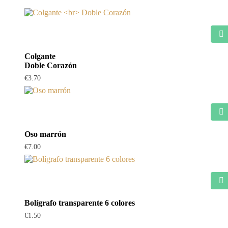
Colgante
Doble Corazón
€
3.70
Oso marrón
€
7.00
Bolígrafo transparente 6 colores
€
1.50