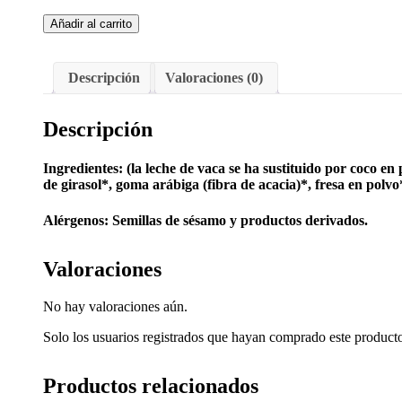
Caramelos
Añadir al carrito
de
fresa
(Toffee)
Descripción
Valoraciones (0)
Bio
sin
leche
Descripción
150g
cantidad
Ingredientes: (la leche de vaca se ha sustituido por coco en
de girasol*, goma arábiga (fibra de acacia)*, fresa en polv
Alérgenos: Semillas de sésamo y productos derivados.
Valoraciones
No hay valoraciones aún.
Solo los usuarios registrados que hayan comprado este product
Productos relacionados