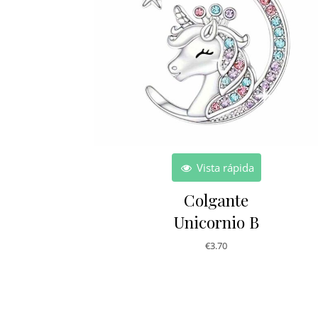
Vista rápida
Colgante
Unicornio B
€
3.70