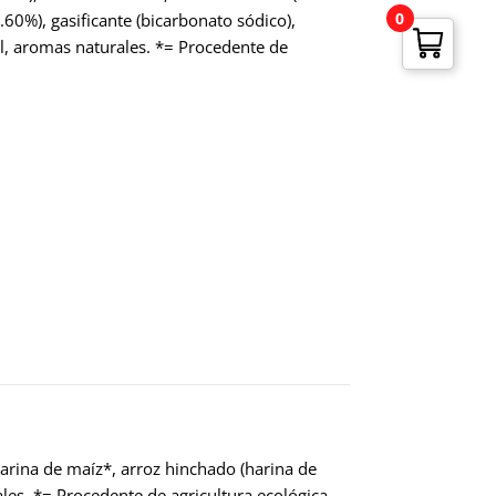
0
60%), gasificante (bicarbonato sódico),
al, aromas naturales. *= Procedente de
harina de maíz*, arroz hinchado (harina de
les. *= Procedente de agricultura ecológica.