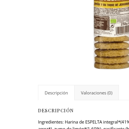
Descripción
Valoraciones (0)
DESCRIPCIÓN
Ingredientes: Harina de ESPELTA integral*(41%
arroz*), zumo de limón*(1.60%), gasificante (b