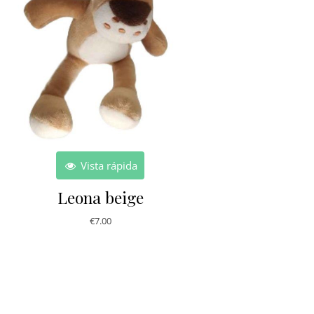
Vista rápida
Leona beige
€
7.00