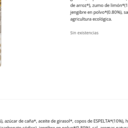
de arroz*), zumo de limón*(1.
jengibre en polvo*(0.80%), s
agricultura ecológica.
Sin existencias
), azúcar de caña*, aceite de girasol*, copos de ESPELTA*(10%), 
icarbonato sódico), jengibre en polvo*(0.80%), sal, aromas natura