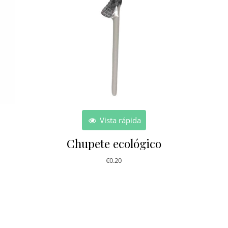
Vista rápida
Chupete ecológico
€
0.20