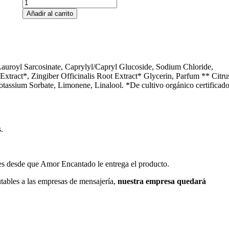
Añadir al carrito
auroyl Sarcosinate, Caprylyl/Capryl Glucoside, Sodium Chloride,
tract*, Zingiber Officinalis Root Extract* Glycerin, Parfum ** Citru
tassium Sorbate, Limonene, Linalool. *De cultivo orgánico certificado
.
les desde que Amor Encantado le entrega el producto.
utables a las empresas de mensajería,
nuestra empresa quedará