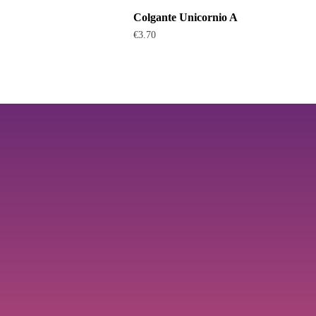
Colgante Unicornio A
€
3.70