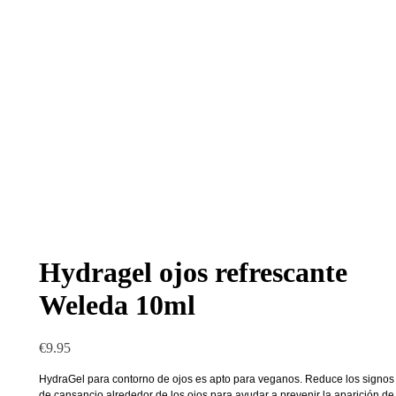
Hydragel ojos refrescante
Weleda 10ml
€
9.95
HydraGel para contorno de ojos es apto para veganos. Reduce los signos
de cansancio alrededor de los ojos para ayudar a prevenir la aparición de