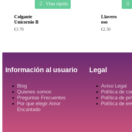
Vista rápida
Colgante
Llavero
Unicornio B
oso
€
3.70
€
2.50
Información al usuario
Legal
Blog
Aviso Legal
Quienes somos
Política de co
Preguntas Frecuentes
Política de pr
Por que elegir Amor
Política de e
Encantado